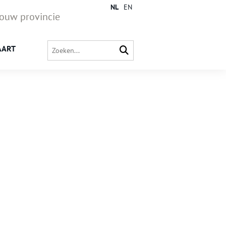
NL
EN
jouw provincie
AART