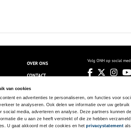
Volg ONH op social med
OVER ONS
CONTACT
NIEUWSBRIEF
ik van cookies
ontent en advertenties te personaliseren, om functies voor soci
DISCLAIMER
erkeer te analyseren. Ook delen we informatie over uw gebruik
PRIVACY
or social media, adverteren en analyse. Deze partners kunnen 
ormatie die u aan ze heeft verstrekt of die ze hebben verzameld
TOEGANKELIJKHEID
es. U gaat akkoord met de cookies en het
privacystatement
als