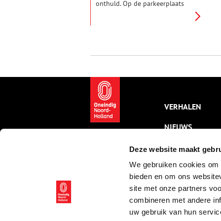
onthuld. Op de parkeerplaats
van museum Singer Laren staat
een plaquette omgeven door 29
stolpersteine. Op deze plek
stond vroeger pension ´De
Hoeve´ van de joodse Isaac ‘Ies’
Bleekrode en zijn niet-joodse
vrouw Els Garms. Tijdens de
Tweede Wereldoorlog boden zij
hier onderdak aan 32 joodse
onderduikers, tot ze werden
verraden…
VERHALEN
NIEUWS
KALENDER
Deze website maakt gebru
We gebruiken cookies om c
THEMA’S
bieden en om ons websitev
ACTIVITEITEN
site met onze partners vo
combineren met andere inf
VIDEO’S
uw gebruik van hun servic