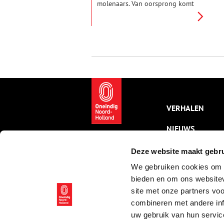
molenaars. Van oorsprong komt
ze uit Duitsland. De familie is
via Brabant naar het noorden
getrokken en in Heerhugowaard
terecht gekomen. Eén van de
nazaten is Joop van der Heijden.
VERHALEN
NIEUWS
KALENDER
Deze website maakt gebru
We gebruiken cookies om c
THEMA’S
bieden en om ons websitev
ACTIVITEITEN
site met onze partners vo
combineren met andere inf
VIDEO’S
uw gebruik van hun servic