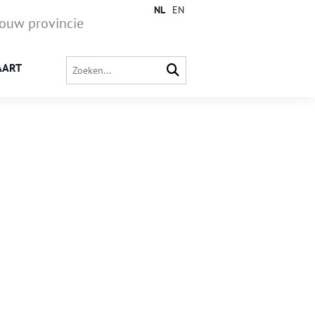
NL
EN
jouw provincie
AART