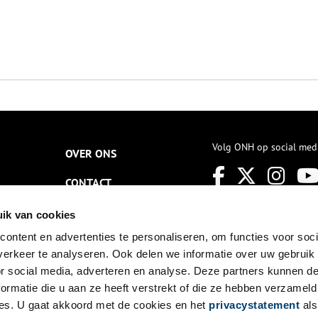
Volg ONH op social med
OVER ONS
CONTACT
NIEUWSBRIEF
ik van cookies
ontent en advertenties te personaliseren, om functies voor soci
DISCLAIMER
erkeer te analyseren. Ook delen we informatie over uw gebruik
PRIVACY
or social media, adverteren en analyse. Deze partners kunnen 
ormatie die u aan ze heeft verstrekt of die ze hebben verzameld
TOEGANKELIJKHEID
es. U gaat akkoord met de cookies en het
privacystatement
als