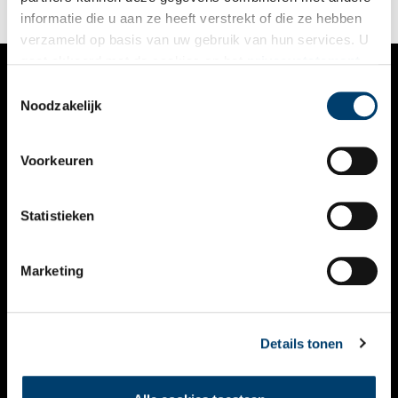
informatie die u aan ze heeft verstrekt of die ze hebben
verzameld op basis van uw gebruik van hun services. U
gaat akkoord met de cookies en het
privacystatement
als u onze website blijft gebruiken.
Toestemmingsselectie
VERHALEN
Noodzakelijk
NIEUWS
Voorkeuren
KALENDER
THEMA’S
Statistieken
ACTIVITEITEN
Marketing
VIDEO’S
OVER ONS
Details tonen
CONTACT