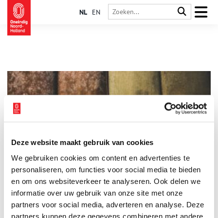
NL
EN
Deze website maakt gebruik van cookies
Noord-Hollandse archieven werken aan corona-archief
We gebruiken cookies om content en advertenties te
Terwijl heel Nederland zijn best doet om het coronavirus
buiten de deur te houden, wordt er intussen wél geschiedenis
personaliseren, om functies voor social media te bieden
geschreven, zo blijkt uit een rondgang langs Noord-Hollandse
en om ons websiteverkeer te analyseren. Ook delen we
archieven.
informatie over uw gebruik van onze site met onze
partners voor social media, adverteren en analyse. Deze
partners kunnen deze gegevens combineren met andere