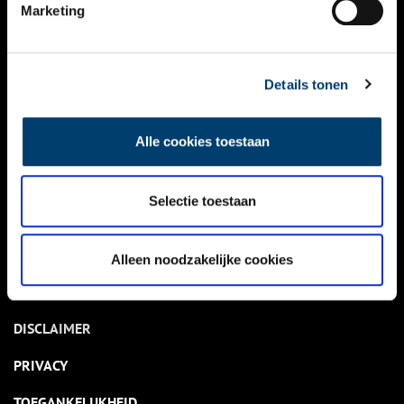
NIEUWS
Marketing
KALENDER
THEMA’S
Details tonen
ACTIVITEITEN
Alle cookies toestaan
VIDEO’S
Selectie toestaan
OVER ONS
CONTACT
Alleen noodzakelijke cookies
NIEUWSBRIEF
DISCLAIMER
PRIVACY
TOEGANKELIJKHEID