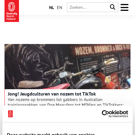
NL
EN
Jong! Jeugdculturen van nozem tot TikTok
Van nozems op brommers tot gabbers in Australian
trainingspakken, van Doe Maar-fans tot MSN’ers en TikTokkers:
jong zijn zag er in elke generatie anders uit, maar draaide
telkens om hetzelfde verlangen naar vrijheid, vriendschap en
2 min
een eigen identiteit. Het Museum van de 20e Eeuw in Hoorn
start op 4 juli 2026 de nieuwe tentoonstelling “Jong!
Jeugdculturen van nozem tot TikTok”, een kleurrijke reis door
Deze website maakt gebruik van cookies