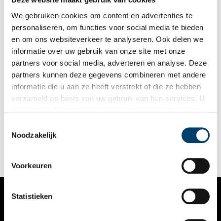
ruim zeventig jaar jongerencultuur in Nederland.
We gebruiken cookies om content en advertenties te
personaliseren, om functies voor social media te bieden
en om ons websiteverkeer te analyseren. Ook delen we
informatie over uw gebruik van onze site met onze
partners voor social media, adverteren en analyse. Deze
partners kunnen deze gegevens combineren met andere
Zuiderzeemuseum heeft grootste collectie gapers van het
informatie die u aan ze heeft verstrekt of die ze hebben
land
verzameld op basis van uw gebruik van hun services. U
Voor de grootste collectie apotheekgapers van ons land, kun je
gaat akkoord met de cookies en het
privacystatement
nog tot eind oktober terecht in apotheek De Groote Gaper in
als u onze website blijft gebruiken.
het buitenmuseum van het Enkhuizense Zuiderzeemuseum. Er
Toestemmingsselectie
zijn maar liefst 25 houten koppen te bewonderen.
Noodzakelijk
Voorkeuren
Statistieken
VERHALEN