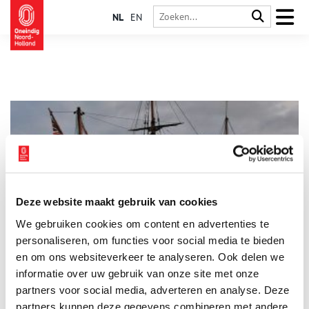
NL
EN
Deze website maakt gebruik van cookies
Door de Straat Le Maire en langs Kaap Hoorn
We gebruiken cookies om content en advertenties te
Zeeman Willem Cornelisz. Schouten heeft aan het begin van de
zeventiende eeuw meerdere reizen naar Zuidoost-Azië
personaliseren, om functies voor social media te bieden
gemaakt en ontdekte, samen met Jacob Le Maire, zoon van de
en om ons websiteverkeer te analyseren. Ook delen we
Amsterdamse koopman Isaac Le Maire, de Straat Le Maire en
informatie over uw gebruik van onze site met onze
Kaap Hoorn in de zoektocht naar een nieuwe westelijke route
naar Indië; een enerverende reis. Maar wie mag met de eer
partners voor social media, adverteren en analyse. Deze
strijken? Le Maire of Schouten?
partners kunnen deze gegevens combineren met andere