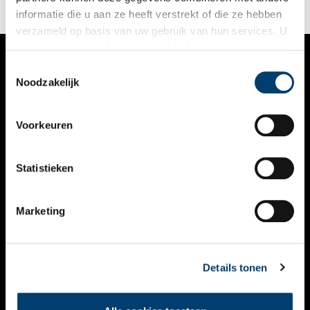
informatie die u aan ze heeft verstrekt of die ze hebben
verzameld op basis van uw gebruik van hun services. U
gaat akkoord met de cookies en het
privacystatement
als u onze website blijft gebruiken.
Toestemmingsselectie
VERHALEN
Noodzakelijk
NIEUWS
Voorkeuren
KALENDER
THEMA’S
Statistieken
ACTIVITEITEN
Marketing
VIDEO’S
OVER ONS
Details tonen
CONTACT