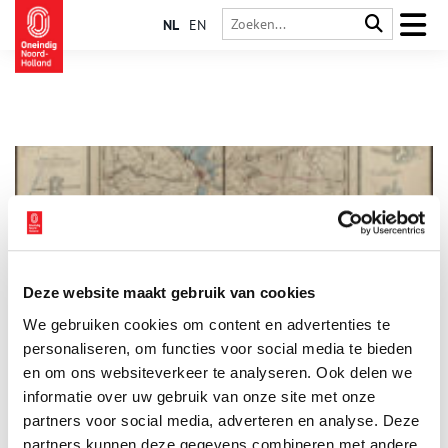
NL
EN
Deze website maakt gebruik van cookies
150 jaar Vestingwet
We gebruiken cookies om content en advertenties te
Op 18 april was het 150 jaar geleden dat de Vestingwet van
kracht ging. Deze wet bepaalde meer dan een halve eeuw het
personaliseren, om functies voor social media te bieden
Nederlandse veiligheidsbeleid. Het was niet alleen een primeur
en om ons websiteverkeer te analyseren. Ook delen we
voor defensiewetgeving, voor veel oude vestingsteden en
informatie over uw gebruik van onze site met onze
1 min
linies luidde de wet een nieuwe fase in hun geschiedenis in.
De komende weken staat het Nederlands Instituut voor
partners voor social media, adverteren en analyse. Deze
Militaire Historie (NIMH) stil bij deze militair-historische
partners kunnen deze gegevens combineren met andere