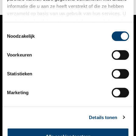
mijlpaal.
informatie die u aan ze heeft verstrekt of die ze hebben
verzameld op basis van uw gebruik van hun services. U
gaat akkoord met de cookies en het
privacystatement
als u onze website blijft gebruiken.
Toestemmingsselectie
VERHALEN
Noodzakelijk
NIEUWS
Voorkeuren
KALENDER
THEMA’S
Statistieken
ACTIVITEITEN
Marketing
VIDEO’S
OVER ONS
Details tonen
CONTACT