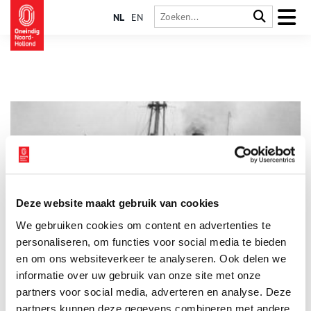
NL
EN
Deze website maakt gebruik van cookies
Varen in oorlogstijd: de ondergang van het s.s. Simaloer
We gebruiken cookies om content en advertenties te
Vele Nederlandse zeelieden waren tijdens de Tweede
Wereldoorlog vijf jaar lang van huis. Zo ook Laurens Johannes
personaliseren, om functies voor social media te bieden
Swart (1891-1977). Op 19 april 1940 voer hij als chef
en om ons websiteverkeer te analyseren. Ook delen we
hofmeester uit op het m.s. Tanimbar van de Stoomvaart
informatie over uw gebruik van onze site met onze
Maatschappij Nederland (SMN), om pas weer in juli 1945 per
m.s. Salland van de Koninklijke Hollandsche Lloyd (KHL) naar
partners voor social media, adverteren en analyse. Deze
huis terug te keren. Een reis die een oorlog lang duurde.
partners kunnen deze gegevens combineren met andere