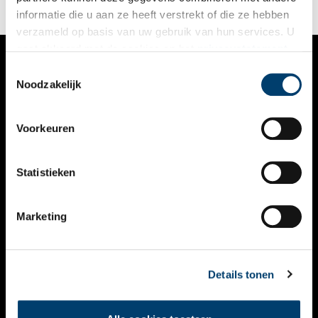
informatie die u aan ze heeft verstrekt of die ze hebben
verzameld op basis van uw gebruik van hun services. U
gaat akkoord met de cookies en het
privacystatement
als u onze website blijft gebruiken.
Toestemmingsselectie
VERHALEN
Noodzakelijk
NIEUWS
Voorkeuren
KALENDER
THEMA’S
Statistieken
ACTIVITEITEN
Marketing
VIDEO’S
OVER ONS
Details tonen
CONTACT