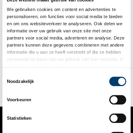
We gebruiken cookies om content en advertenties te
personaliseren, om functies voor social media te bieden
en om ons websiteverkeer te analyseren. Ook delen we
informatie over uw gebruik van onze site met onze
partners voor social media, adverteren en analyse. Deze
partners kunnen deze gegevens combineren met andere
De bewogen geschiedenis van een droomschip
informatie die u aan ze heeft verstrekt of die ze hebben
De Oranje, waar Het Scheepvaartmuseum in Amsterdam een
verzameld op basis van uw gebruik van hun services. U
tentoonstelling aan wijd, moest het snelste, grootste en
gaat akkoord met de cookies en het
privacystatement
mooiste passagiersschip van zijn tijd worden. Een schip
waarmee je een mooie reis naar de gordel van Smaragd kon
als u onze website blijft gebruiken.
Toestemmingsselectie
maken. Maar het liep anders.
Noodzakelijk
Voorkeuren
Statistieken
VERHALEN