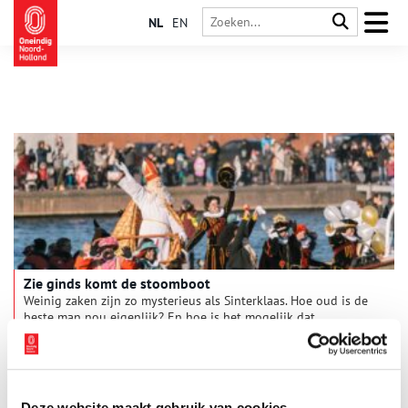
NL
EN
Zie ginds komt de stoomboot
Weinig zaken zijn zo mysterieus als Sinterklaas. Hoe oud is de
beste man nou eigenlijk? En hoe is het mogelijk dat
Sinterklaas alles over iedereen weet? Sommige keiharde feiten
kent iedereen: Sinterklaas komt uit Spanje en vaart op een
stoomboot.
Deze website maakt gebruik van cookies