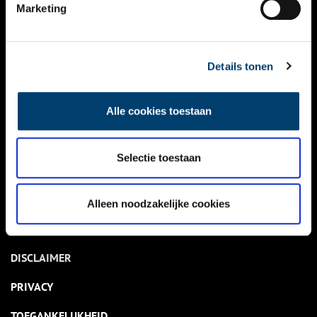
NIEUWS
Marketing
KALENDER
THEMA’S
Details tonen
ACTIVITEITEN
Alle cookies toestaan
VIDEO’S
Selectie toestaan
OVER ONS
CONTACT
Alleen noodzakelijke cookies
NIEUWSBRIEF
DISCLAIMER
PRIVACY
TOEGANKELIJKHEID