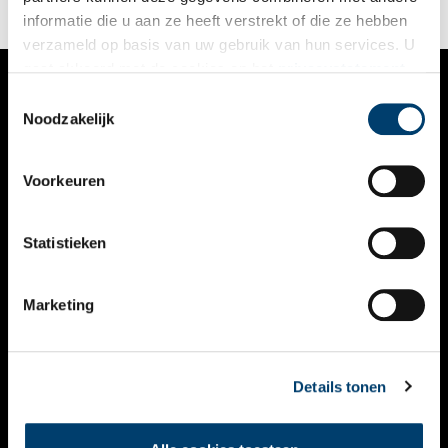
informatie die u aan ze heeft verstrekt of die ze hebben
verzameld op basis van uw gebruik van hun services. U
gaat akkoord met de cookies en het
privacystatement
als u onze website blijft gebruiken.
Toestemmingsselectie
VERHALEN
Noodzakelijk
NIEUWS
Voorkeuren
KALENDER
THEMA’S
Statistieken
ACTIVITEITEN
Marketing
VIDEO’S
OVER ONS
Details tonen
CONTACT