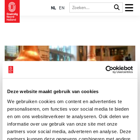
NL
EN
Deze website maakt gebruik van cookies
Een kijkje achter de schermen van het blondschuimende
We gebruiken cookies om content en advertenties te
Heinekenbier
personaliseren, om functies voor social media te bieden
Meestal geven de gidsen van de Heineken Experience hun
rondleidingen in het Engels. Zaterdag 4 juli vonden er in het
en om ons websiteverkeer te analyseren. Ook delen we
kader van het Festival Industrie Cultuur echter (gratis)
informatie over uw gebruik van onze site met onze
rondleidingen in het Nederlands plaats, waarbij de
partners voor social media, adverteren en analyse. Deze
geschiedenis van de Amsterdamse bierbrouwerij centraal
stond.
partners kunnen deze gegevens combineren met andere