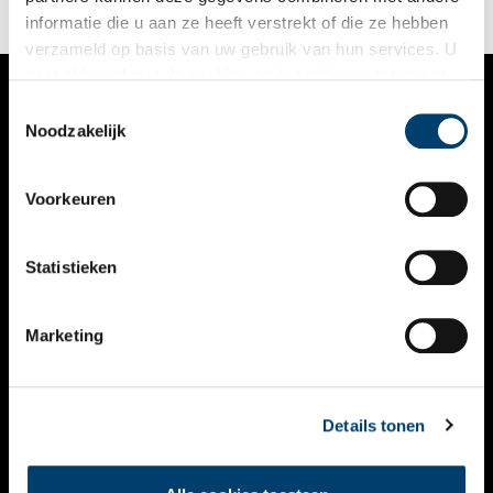
informatie die u aan ze heeft verstrekt of die ze hebben
verzameld op basis van uw gebruik van hun services. U
gaat akkoord met de cookies en het
privacystatement
als u onze website blijft gebruiken.
Toestemmingsselectie
VERHALEN
Noodzakelijk
NIEUWS
Voorkeuren
KALENDER
THEMA’S
Statistieken
ACTIVITEITEN
Marketing
VIDEO’S
OVER ONS
Details tonen
CONTACT