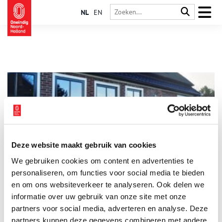
NL
EN
Deze website maakt gebruik van cookies
Wol uit Wognum: de stolpboerderij van Fiona Mesman
We gebruiken cookies om content en advertenties te
Moeder en wolondernemer Fiona Mesman is dol op haar stolp.
Dat ze er zo fijn woont, heeft ze niet alleen te danken aan haar
personaliseren, om functies voor social media te bieden
eigen doorzettingsvermogen, maar ook aan dat van haar
en om ons websiteverkeer te analyseren. Ook delen we
schoonouders, met wie ze het huis deelt. Samenwonen met je
informatie over uw gebruik van onze site met onze
schoonouders, daar moest Fiona wel even aan wennen. Maar
dit avontuur had niet beter kunnen uitpakken.
partners voor social media, adverteren en analyse. Deze
partners kunnen deze gegevens combineren met andere