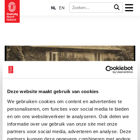
NL
EN
Deze website maakt gebruik van cookies
32 Joodse onderduikers in pension ‘De Hoeve’
We gebruiken cookies om content en advertenties te
Op 4 mei 2023 werden de eerste struikelstenen in Laren
onthuld. Op de parkeerplaats van museum Singer Laren staat
personaliseren, om functies voor social media te bieden
een plaquette omgeven door 29 stolpersteine. Op deze plek
en om ons websiteverkeer te analyseren. Ook delen we
stond vroeger pension ´De Hoeve´ van de joodse Isaac ‘Ies’
informatie over uw gebruik van onze site met onze
Bleekrode en zijn niet-joodse vrouw Els Garms. Tijdens de
Tweede Wereldoorlog boden zij hier onderdak aan 32 joodse
partners voor social media, adverteren en analyse. Deze
onderduikers, tot ze werden verraden…
partners kunnen deze gegevens combineren met andere