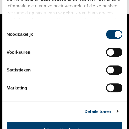
informatie die u aan ze heeft verstrekt of die ze hebben
verzameld op basis van uw gebruik van hun services. U
gaat akkoord met de cookies en het
privacystatement
als u onze website blijft gebruiken.
Toestemmingsselectie
VERHALEN
Noodzakelijk
NIEUWS
Voorkeuren
KALENDER
THEMA’S
Statistieken
ACTIVITEITEN
Marketing
VIDEO’S
OVER ONS
Details tonen
CONTACT