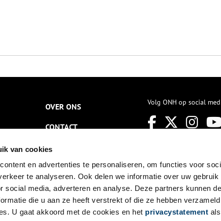
Volg ONH op social med
OVER ONS
CONTACT
NIEUWSBRIEF
ik van cookies
ontent en advertenties te personaliseren, om functies voor soci
DISCLAIMER
erkeer te analyseren. Ook delen we informatie over uw gebruik
PRIVACY
or social media, adverteren en analyse. Deze partners kunnen 
ormatie die u aan ze heeft verstrekt of die ze hebben verzameld
TOEGANKELIJKHEID
es. U gaat akkoord met de cookies en het
privacystatement
als