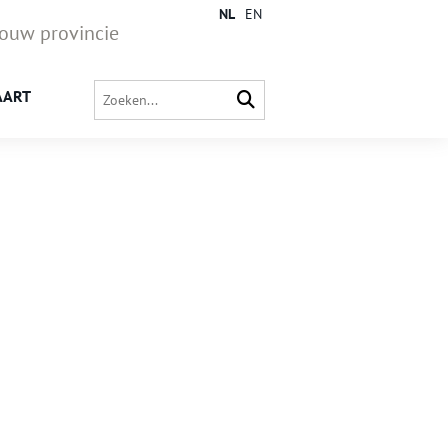
NL
EN
jouw provincie
AART