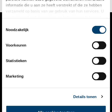
informatie die u aan ze heeft verstrekt of die ze hebben
verzameld op basis van uw gebruik van hun services. U
gaat akkoord met de cookies en het
privacystatement
als u onze website blijft gebruiken.
Toestemmingsselectie
VERHALEN
Noodzakelijk
NIEUWS
Voorkeuren
KALENDER
THEMA’S
Statistieken
ACTIVITEITEN
Marketing
VIDEO’S
OVER ONS
Details tonen
CONTACT