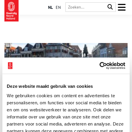
NL
EN
Deze website maakt gebruik van cookies
Mijn plek: ‘Op de Roode Steen ben je in de Gouden Eeuw’
We gebruiken cookies om content en advertenties te
Welke plaats vind jij het meest kenmerkend voor Noord-
Holland? ‘Mijn Plek is de Roode Steen.’ Tineke Blok neemt ons
personaliseren, om functies voor social media te bieden
mee naar het plein in het hart van Hoorn. ‘Hier,’ zegt ze, ‘voel je
en om ons websiteverkeer te analyseren. Ook delen we
te midden van gebouwen uit de VOC-tijd, je een nietige
informatie over uw gebruik van onze site met onze
schakel in een reeks van eeuwen.’ Dit plein met een enigszins
lugubere naam staat voor haar centraal in de geschiedenis van
partners voor social media, adverteren en analyse. Deze
dit deel van Noord-Holland.
partners kunnen deze gegevens combineren met andere