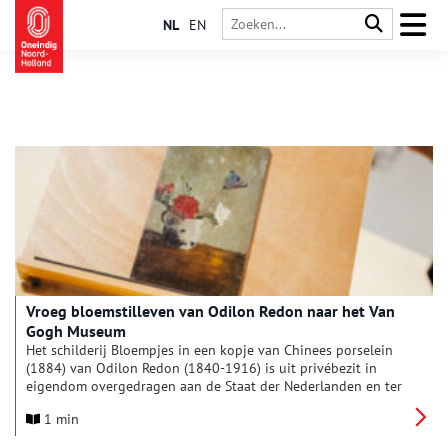
NL
EN
Vroeg bloemstilleven van Odilon Redon naar het Van
Gogh Museum
Het schilderij Bloempjes in een kopje van Chinees porselein
(1884) van Odilon Redon (1840-1916) is uit privébezit in
eigendom overgedragen aan de Staat der Nederlanden en ter
plaatsing toevertrouwd aan het Van Gogh Museum. Het
1 min
schilderij betreft een vroeg bloemstilleven, uitgevoerd in
olieverf op paneel en van bescheiden formaat (27 x 15,5 cm).