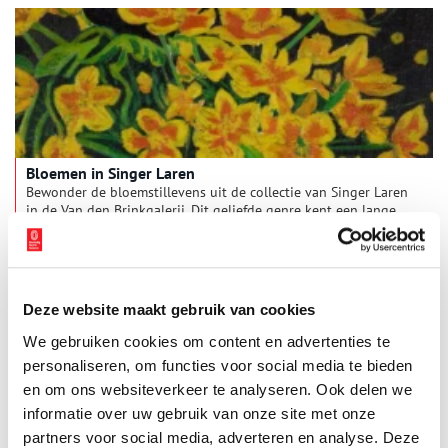
De intieme schaal en sobere compositie wijzen erop dat Redon
het werk vermoedelijk voor zichzelf schilderde. Met minimale
middelen – enkele bloemen in een Chinees porseleinen kopje
– creëerde hij een verstilde compositie, waarin het heldere
rood van de bloemen scherp afsteekt tegen de rustige
achtergrond.
Bloemen in Singer Laren
Bewonder de bloemstillevens uit de collectie van Singer Laren
in de Van den Brinkgalerij. Dit geliefde genre kent een lange
traditie in Nederland en ondergaat rond 1870 een grote
verandering. Van natuurgetrouwe, bijna encyclopedische
1 min
weergaven, naar expressieve schilderijen in felle kleuren met
losse penseelstreken, geschilderd door modernisten zoals Leo
Gestel.
Deze website maakt gebruik van cookies
We gebruiken cookies om content en advertenties te
personaliseren, om functies voor social media te bieden
en om ons websiteverkeer te analyseren. Ook delen we
informatie over uw gebruik van onze site met onze
partners voor social media, adverteren en analyse. Deze