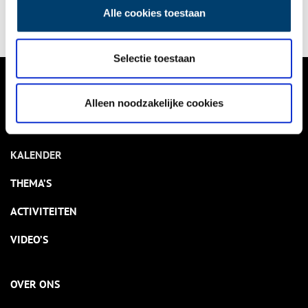
een aantal succesvolle Noord-Hollandse kunstenaressen die
Alle cookies toestaan
uit deze schaduw tevoorschijn zijn gekomen en te bewonderen
zijn in verscheidene Nederlandse en ook buitenlandse musea.
Selectie toestaan
VERHALEN
Alleen noodzakelijke cookies
NIEUWS
KALENDER
THEMA’S
ACTIVITEITEN
VIDEO’S
OVER ONS