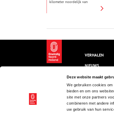
kilometer noordelijk van
Muiden ligt, is niet vanzelf
gegaan, zo blijkt uit het pas
verschenen boek ‘Pampus
Pioniers’ met als ondertitel ‘Zij
die het forteiland van de
ondergang hebben gered’.
VERHALEN
NIEUWS
KALENDER
Deze website maakt gebru
We gebruiken cookies om c
THEMA’S
bieden en om ons websitev
ACTIVITEITEN
site met onze partners vo
combineren met andere inf
VIDEO’S
uw gebruik van hun servic