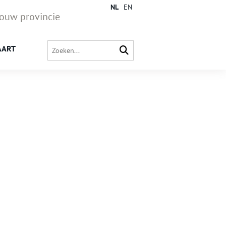
NL
EN
jouw provincie
AART