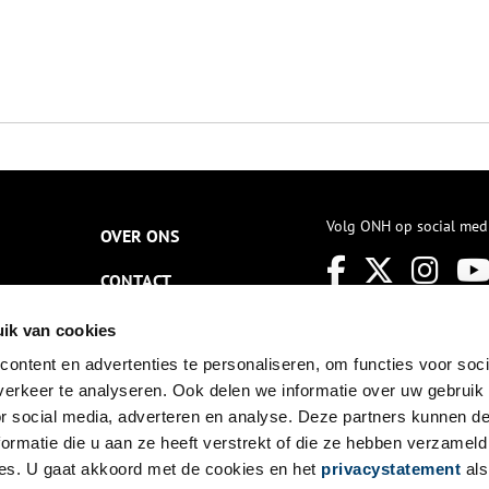
Volg ONH op social med
OVER ONS
CONTACT
NIEUWSBRIEF
ik van cookies
ontent en advertenties te personaliseren, om functies voor soci
DISCLAIMER
erkeer te analyseren. Ook delen we informatie over uw gebruik
PRIVACY
or social media, adverteren en analyse. Deze partners kunnen 
ormatie die u aan ze heeft verstrekt of die ze hebben verzameld
TOEGANKELIJKHEID
es. U gaat akkoord met de cookies en het
privacystatement
als