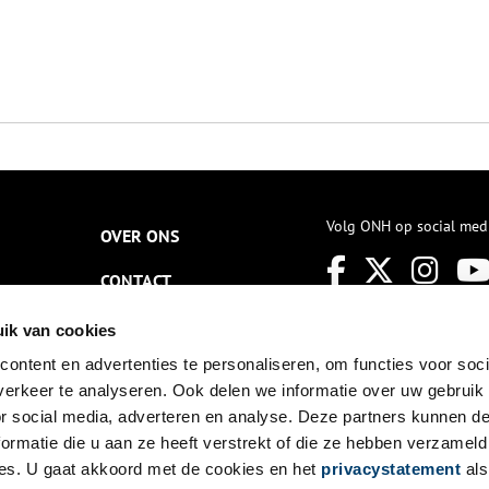
Volg ONH op social med
OVER ONS
CONTACT
NIEUWSBRIEF
ik van cookies
ontent en advertenties te personaliseren, om functies voor soci
DISCLAIMER
erkeer te analyseren. Ook delen we informatie over uw gebruik
PRIVACY
or social media, adverteren en analyse. Deze partners kunnen 
ormatie die u aan ze heeft verstrekt of die ze hebben verzameld
TOEGANKELIJKHEID
es. U gaat akkoord met de cookies en het
privacystatement
als