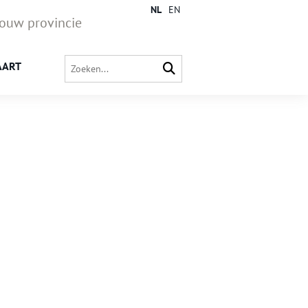
NL
EN
jouw provincie
AART