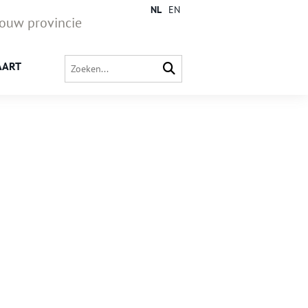
NL
EN
jouw provincie
AART