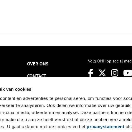
Volg ONH op social med
OVER ONS
CONTACT
NIEUWSBRIEF
ik van cookies
ontent en advertenties te personaliseren, om functies voor soci
DISCLAIMER
erkeer te analyseren. Ook delen we informatie over uw gebruik
PRIVACY
or social media, adverteren en analyse. Deze partners kunnen 
ormatie die u aan ze heeft verstrekt of die ze hebben verzameld
TOEGANKELIJKHEID
es. U gaat akkoord met de cookies en het
privacystatement
als