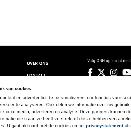
Volg ONH op social med
OVER ONS
CONTACT
NIEUWSBRIEF
ik van cookies
ontent en advertenties te personaliseren, om functies voor soci
DISCLAIMER
erkeer te analyseren. Ook delen we informatie over uw gebruik
PRIVACY
or social media, adverteren en analyse. Deze partners kunnen 
ormatie die u aan ze heeft verstrekt of die ze hebben verzameld
TOEGANKELIJKHEID
es. U gaat akkoord met de cookies en het
privacystatement
als