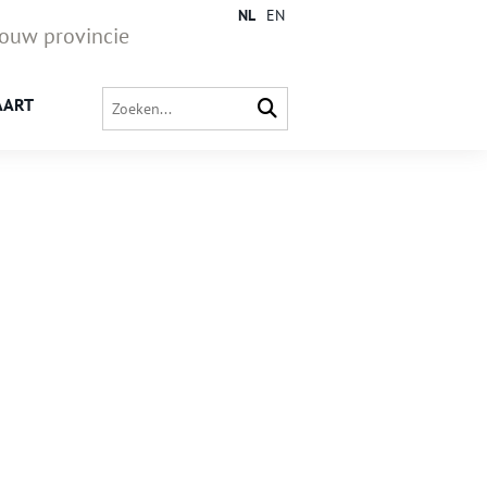
NL
EN
jouw provincie
AART