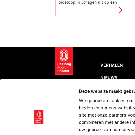
bioscoop in Schagen uit op een
grote grijze steenklomp, die als
een ufo op industrieterrein De
Witte Paal leek te zijn
neergedaald. De
transformatorbunker is een van
de 92 bunkers, die ooit in het
kleine provincieplaatsje
Schagen stonden. Sinds 2016 is
in de bunker een kantoor
gevestigd waardoor het
grauwste gebouw van Schagen
VERHALEN
een van de opvallendste
gebouwen van Schagen is
NIEUWS
geworden.
KALENDER
Deze website maakt gebru
We gebruiken cookies om c
THEMA’S
bieden en om ons websitev
ACTIVITEITEN
site met onze partners vo
combineren met andere inf
VIDEO’S
uw gebruik van hun servic