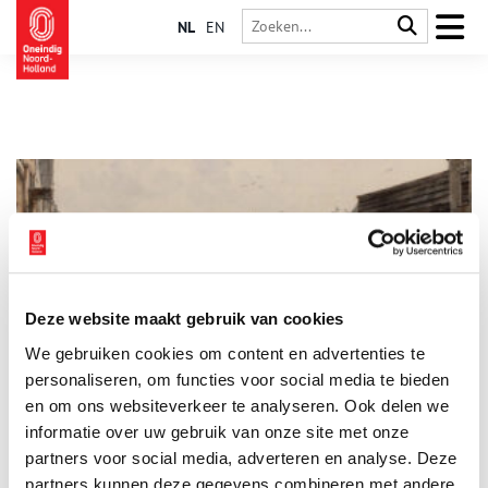
NL
EN
Deze website maakt gebruik van cookies
Waar stierven Amsterdammers vroeger aan?
We gebruiken cookies om content en advertenties te
Tegenwoordig leven we langer dan ooit. Een verkoudheidje is
hooguit vervelend en ernstigere kwalen zijn vaak met een
personaliseren, om functies voor social media te bieden
ziekenhuisbezoek te verhelpen. Dat was anderhalve eeuw
en om ons websiteverkeer te analyseren. Ook delen we
geleden wel anders. Veel Amsterdammers woonden dicht op
informatie over uw gebruik van onze site met onze
elkaar onder erbarmelijke omstandigheden, waardoor
infectieziektes voortdurend op de loer lagen. Waar stierven
partners voor social media, adverteren en analyse. Deze
mensen toen precies aan? Werden arme en rijke stadsbewoners
partners kunnen deze gegevens combineren met andere