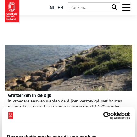
NL
EN
Grafzerken in de dijk
In vroegere eeuwen werden de dijken verstevigd met houten
palen, die na de uitbraak van paalworm (rond 1730) werden
vervangen door Noordse stenen. Maar tussen 1700 en 1916
maakten vele watersnoodrampen het nodig om de dijken nog
beter te versterken. “Dat gebeurde met puin,” vertelt
archeoloog Jan-Willem van Oudhof. “Men gebruikte alles wat
men maar te pakken kon krijgen: van oude stadspoorten tot
Deze website maakt gebruik van cookies