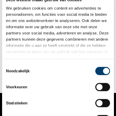
grafzerken. En die vinden we dus nu terug in de dijk.”
We gebruiken cookies om content en advertenties te
personaliseren, om functies voor social media te bieden
en om ons websiteverkeer te analyseren. Ook delen we
informatie over uw gebruik van onze site met onze
partners voor social media, adverteren en analyse. Deze
partners kunnen deze gegevens combineren met andere
Archeologie aan de Velserdijk: Kleiputten en steenovens
informatie die u aan ze heeft verstrekt of die ze hebben
Bij opgravingen in Velsen in 1990 kwamen verschillende
verzameld op basis van uw gebruik van hun services. U
kleiputten en steenovens aan het licht. Vanaf de middeleeuwen
gaat akkoord met de cookies en het
privacystatement
werd hier steen gebakken, aanvankelijk in het grote formaat
dat kloostermoppen wordt genoemd. De klei die hiervoor
als u onze website blijft gebruiken.
Toestemmingsselectie
nodig is wordt uit kleiwinputten gehaald.
Noodzakelijk
Voorkeuren
Statistieken
VERHALEN