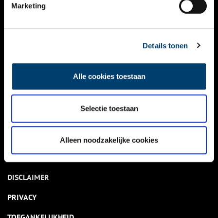
NIEUWS
Marketing
KALENDER
THEMA’S
Details tonen
ACTIVITEITEN
Alle cookies toestaan
VIDEO’S
Selectie toestaan
OVER ONS
CONTACT
Alleen noodzakelijke cookies
NIEUWSBRIEF
DISCLAIMER
PRIVACY
TOEGANKELIJKHEID