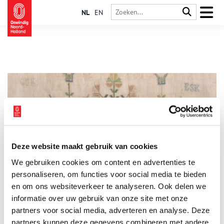
NL
EN
Deze website maakt gebruik van cookies
Merklappen uit het Burgerweeshuis Amsterdam
We gebruiken cookies om content en advertenties te
Een merklap is een linnen oefenlap waarop het alfabet, cijfers
en motieven zijn geborduurd. De merklap van Johanna Sikking
personaliseren, om functies voor social media te bieden
(1799) behoort tot de oudste, bewaard gebleven gedateerde
en om ons websiteverkeer te analyseren. Ook delen we
merklappen van het Burgerweeshuis in Amsterdam.
informatie over uw gebruik van onze site met onze
partners voor social media, adverteren en analyse. Deze
partners kunnen deze gegevens combineren met andere