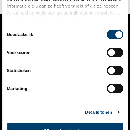
informatie die u aan ze heeft verstrekt of die ze hebben
verzameld op basis van uw gebruik van hun services. U
gaat akkoord met de cookies en het
privacystatement
als u onze website blijft gebruiken.
Toestemmingsselectie
VERHALEN
Noodzakelijk
NIEUWS
Voorkeuren
KALENDER
THEMA’S
Statistieken
ACTIVITEITEN
Marketing
VIDEO’S
OVER ONS
Details tonen
CONTACT