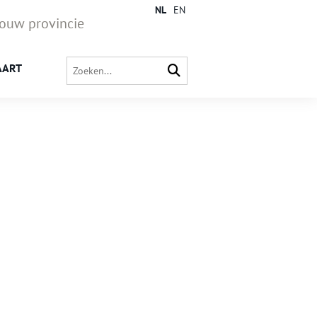
NL
EN
jouw provincie
AART