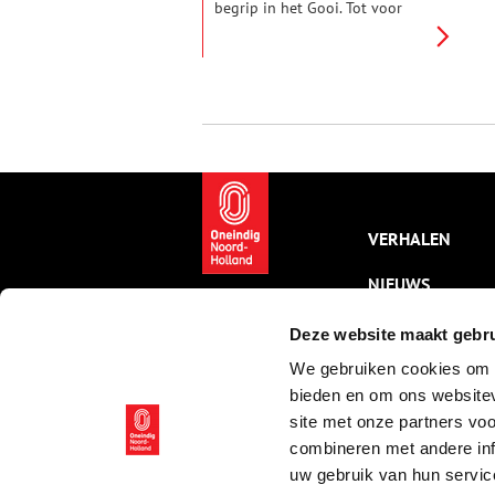
begrip in het Gooi. Tot voor
kort werd hier kalkzandsteen
geproduceerd voor de bouw
van woningen, eerst met zand
uit de Groeve Oostermeent en
later uit het Gooimeer. Nu de
fabriek definitief de deuren
sluit, wordt het hoog tijd voor
een terugblik op dit stukje
industrieel verleden van Huizen.
VERHALEN
NIEUWS
KALENDER
Deze website maakt gebru
We gebruiken cookies om c
THEMA’S
bieden en om ons websitev
ACTIVITEITEN
site met onze partners vo
combineren met andere inf
VIDEO’S
uw gebruik van hun servic