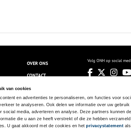
Volg ONH op social med
OVER ONS
CONTACT
NIEUWSBRIEF
ik van cookies
ontent en advertenties te personaliseren, om functies voor soci
DISCLAIMER
erkeer te analyseren. Ook delen we informatie over uw gebruik
PRIVACY
or social media, adverteren en analyse. Deze partners kunnen 
ormatie die u aan ze heeft verstrekt of die ze hebben verzameld
TOEGANKELIJKHEID
es. U gaat akkoord met de cookies en het
privacystatement
als