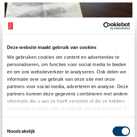
grafzerken. En die vinden we dus nu terug in de dijk.”
Deze website maakt gebruik van cookies
Stuk van de maand: Een steen als archiefstuk?
We gebruiken cookies om content en advertenties te
Elke maand plaatst het Regionaal Archief Alkmaar een
bijzonder archiefstuk uit de collectie in de schijnwerpers. Deze
personaliseren, om functies voor social media te bieden
keer: een steen uit Egmond van ruim duizend jaar oud – of
en om ons websiteverkeer te analyseren. Ook delen we
toch niet? Het Regionaal Archief bewaart vooral papieren en
informatie over uw gebruik van onze site met onze
2 min
tegenwoordig ook digitale documenten. Maar tussen de oude
papieren in de depots bevindt zich ook een doosje met een
partners voor social media, adverteren en analyse. Deze
steen. Op de steen staat een inscriptie die verwijst naar de
partners kunnen deze gegevens combineren met andere
heilige Adelbert, aan wie de Abdij van Egmond is gewijd, en
informatie die u aan ze heeft verstrekt of die ze hebben
het jaartal 924. Is de steen echt meer dan duizend jaar oud?
verzameld op basis van uw gebruik van hun services. U
gaat akkoord met de cookies en het
privacystatement
als u onze website blijft gebruiken.
Toestemmingsselectie
Noodzakelijk