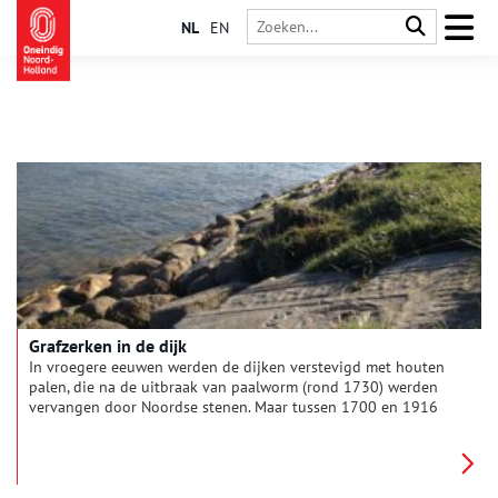
NL
EN
Grafzerken in de dijk
In vroegere eeuwen werden de dijken verstevigd met houten
palen, die na de uitbraak van paalworm (rond 1730) werden
vervangen door Noordse stenen. Maar tussen 1700 en 1916
maakten vele watersnoodrampen het nodig om de dijken nog
beter te versterken. “Dat gebeurde met puin,” vertelt
archeoloog Jan-Willem van Oudhof. “Men gebruikte alles wat
men maar te pakken kon krijgen: van oude stadspoorten tot