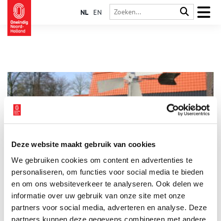
NL
EN
Deze website maakt gebruik van cookies
Historische Vereniging Oud Stede Broec
We gebruiken cookies om content en advertenties te
Duizend leden. Die magische grens hoopt Historische
Vereniging Oud Stede Broec te passeren, en ze zijn er bijna.
personaliseren, om functies voor social media te bieden
Oud Stede Broec heeft als doel de geschiedenis van de drie
en om ons websiteverkeer te analyseren. Ook delen we
dorpen Bovenkarspel, Grootebroek en Lutjebroek levend te
informatie over uw gebruik van onze site met onze
houden. Dat doet ze in de breedste zin van het woord: van het
toegankelijk maken van duizenden historische foto’s tot het
partners voor social media, adverteren en analyse. Deze
beheer van een historische moestuin, van monumentenbeleid
partners kunnen deze gegevens combineren met andere