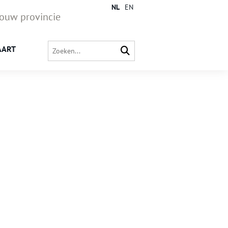
NL
EN
jouw provincie
AART