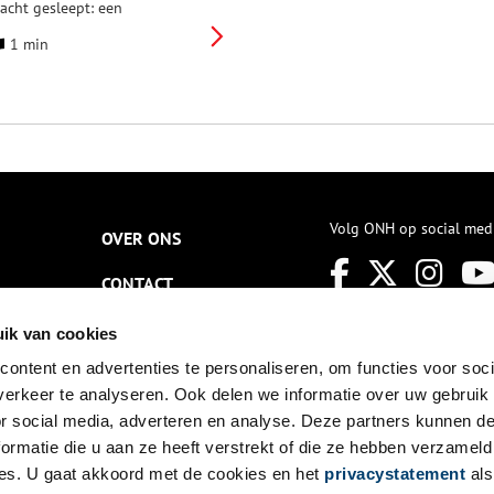
acht gesleept: een
ichelinster voor toeristische
1 min
ezienswaardigheid.
Volg ONH op social med
OVER ONS
CONTACT
NIEUWSBRIEF
ik van cookies
ontent en advertenties te personaliseren, om functies voor soci
DISCLAIMER
erkeer te analyseren. Ook delen we informatie over uw gebruik
PRIVACY
or social media, adverteren en analyse. Deze partners kunnen 
ormatie die u aan ze heeft verstrekt of die ze hebben verzameld
TOEGANKELIJKHEID
es. U gaat akkoord met de cookies en het
privacystatement
als