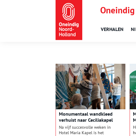
Oneindig
VERHALEN
N
Monumentaal wandkleed
M
verhuist naar Ceciliakapel
Na vijf succesvolle weken in
H
Hotel Maria Kapel is het
h