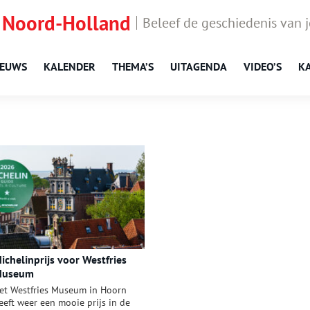
 Noord-Holland
Beleef de geschiedenis van 
IEUWS
KALENDER
THEMA’S
UITAGENDA
VIDEO’S
K
ichelinprijs voor Westfries
Museum
et Westfries Museum in Hoorn
eeft weer een mooie prijs in de