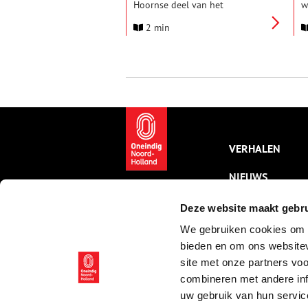
Hoornse deel van het
w
wandkleed ‘Draden van ons
M
2 min
Nederlandse Slavernijverleden’
b
verhuisd naar de Ceciliakapel in
de Statenpoort, de tijdelijke
locatie van het Westfries
Museum. Vanaf donderdag 23
juli is iedereen weer welkom om
mee te werken aan het
wandkleed tijdens de open
middagen.
VERHALEN
NIEUWS
KALENDER
Deze website maakt gebru
We gebruiken cookies om c
THEMA’S
bieden en om ons websitev
ACTIVITEITEN
site met onze partners vo
combineren met andere inf
VIDEO’S
uw gebruik van hun servic