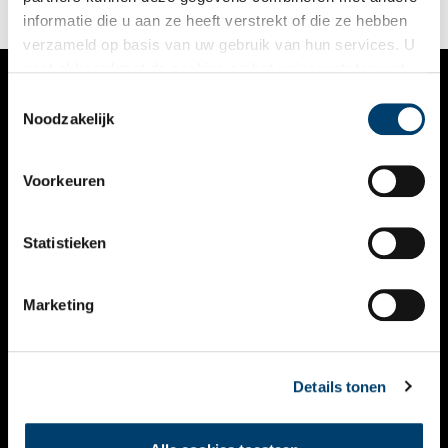
informatie die u aan ze heeft verstrekt of die ze hebben
verzameld op basis van uw gebruik van hun services. U
gaat akkoord met de cookies en het
privacystatement
als u onze website blijft gebruiken.
Toestemmingsselectie
VERHALEN
Noodzakelijk
NIEUWS
Voorkeuren
KALENDER
THEMA’S
Statistieken
ACTIVITEITEN
Marketing
VIDEO’S
OVER ONS
Details tonen
CONTACT