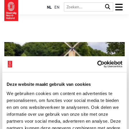
NL
EN
Deze website maakt gebruik van cookies
De Huizer molen
We gebruiken cookies om content en advertenties te
De molen van Huizen stond vroeger op de Molenberg, maar
kijkt sinds 1916 vanaf een heuvel uit over het Nederlands
personaliseren, om functies voor social media te bieden
Openluchtmuseum. Het is de enige standerdmolen van Noord-
en om ons websiteverkeer te analyseren. Ook delen we
Holland die bewaard is gebleven en daarom een bijzonder
informatie over uw gebruik van onze site met onze
stuk erfgoed. Als boekweitmolen speelde hij maar liefst 250
jaar lang een belangrijke rol in de voedselvoorziening van het
partners voor social media, adverteren en analyse. Deze
dorp.
partners kunnen deze gegevens combineren met andere