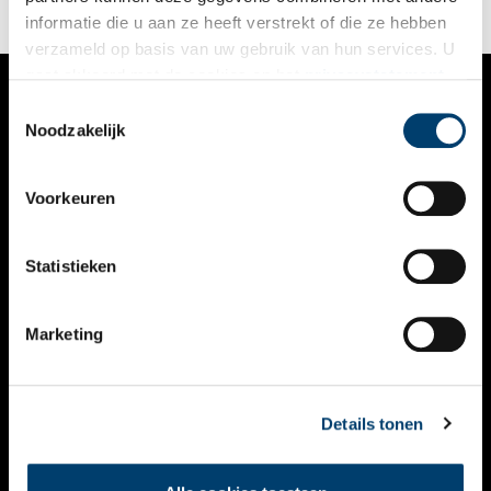
informatie die u aan ze heeft verstrekt of die ze hebben
verzameld op basis van uw gebruik van hun services. U
gaat akkoord met de cookies en het
privacystatement
als u onze website blijft gebruiken.
Toestemmingsselectie
VERHALEN
Noodzakelijk
NIEUWS
Voorkeuren
KALENDER
THEMA’S
Statistieken
ACTIVITEITEN
Marketing
VIDEO’S
OVER ONS
Details tonen
CONTACT