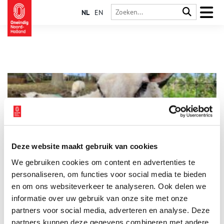
NL
EN
Deze website maakt gebruik van cookies
Het Texelse schaap verovert de wereld
We gebruiken cookies om content en advertenties te
Op Texel wonen net zoveel schapen als mensen. Het Texelse
schaap is vanwege haar fijne wol en smakelijke kaas zeer
personaliseren, om functies voor social media te bieden
geliefd. De duizenden lammetjes trekken in het voorjaar veel
en om ons websiteverkeer te analyseren. Ook delen we
bekijks van toeristen en Texelse rammen worden wereldwijd
informatie over uw gebruik van onze site met onze
het meest als dekram gebruikt. Hoe komt het schapenras van
dit kleine Noord-Hollandse eiland aan deze grootse reputatie?
partners voor social media, adverteren en analyse. Deze
partners kunnen deze gegevens combineren met andere