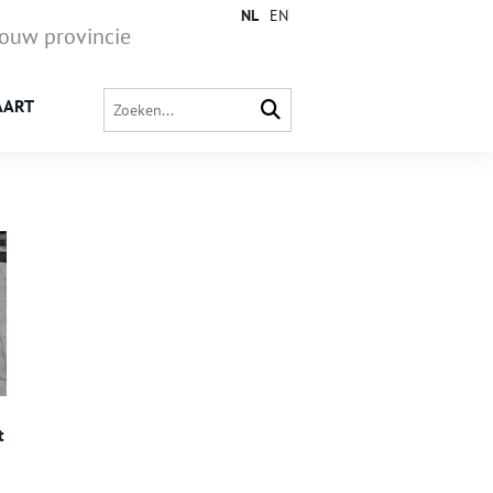
NL
EN
jouw provincie
AART
t