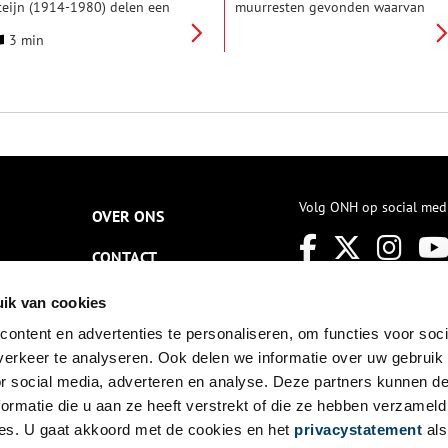
teijn (1914-1980) delen een
muurresten gevonden waarvan
emeenschappelijke opleiding
men aannam dat het ging om
3 min
ij de gerenommeerde schilder
het Sint Ursulaklooster, een
enri Frédéric Boot (1877-
nonnenklooster dat in 1392
963). Waarschijnlijk hebben ze
was gesticht. Op de eerste kaart
lkaar ontmoet in het
van Purmerend van Jacob van
ommelige en vervuilde atelier
Deventer (circa 1560) staat het
an Boot. Daarnaast heeft Wim
klooster nog vermeld.
teijn enige tijd gewerkt in het
telier van Kees Verwey aan de
paarne. Ondanks dat ze totaal
erschillend zijn, hebben Kees
Volg ONH op social med
OVER ONS
n Wim een goede band met
lkaar. De tentoonstelling
CONTACT
erwey en Steijn – gedeeld
telier gaat in op hun beider
erk, de invloed van Henri Boot
NIEUWSBRIEF
ik van cookies
n de verdere ontwikkeling die
erwey en Steijn doormaken.
ontent en advertenties te personaliseren, om functies voor soci
DISCLAIMER
erkeer te analyseren. Ook delen we informatie over uw gebruik
PRIVACY
or social media, adverteren en analyse. Deze partners kunnen 
ormatie die u aan ze heeft verstrekt of die ze hebben verzameld
TOEGANKELIJKHEID
es. U gaat akkoord met de cookies en het
privacystatement
als