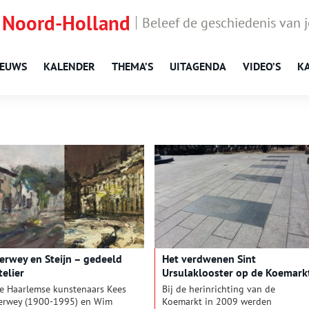
 Noord-Holland
Beleef de geschiedenis van 
IEUWS
KALENDER
THEMA’S
UITAGENDA
VIDEO’S
K
erwey en Steijn – gedeeld
Het verdwenen Sint
telier
Ursulaklooster op de Koemark
in Purmerend
e Haarlemse kunstenaars Kees
Bij de herinrichting van de
erwey (1900-1995) en Wim
Koemarkt in 2009 werden