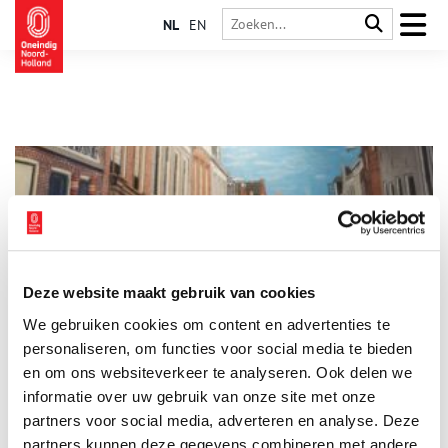
NL
EN
Deze website maakt gebruik van cookies
Vijftig jaar Weesp in één tentoonstelling
We gebruiken cookies om content en advertenties te
Museum Weesp bestaat 50 jaar! En wie jarig is trakteert. Dat
doet het museum met een nieuwe tentoonstelling: ‘Bewaard
personaliseren, om functies voor social media te bieden
voor de stad’, die een overzicht geeft van vijftig jaar
en om ons websiteverkeer te analyseren. Ook delen we
schenkingen. De voorwerpen vertellen niet alleen een verhaal
informatie over uw gebruik van onze site met onze
over het museum, maar ook over de stad en haar inwoners.
Want Weesp is zoveel meer dan alleen porselein en cacao.
partners voor social media, adverteren en analyse. Deze
partners kunnen deze gegevens combineren met andere