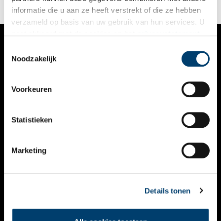
informatie die u aan ze heeft verstrekt of die ze hebben
verzameld op basis van uw gebruik van hun services. U
gaat akkoord met de cookies en het
privacystatement
als u onze website blijft gebruiken.
Toestemmingsselectie
VERHALEN
Noodzakelijk
NIEUWS
Voorkeuren
KALENDER
THEMA’S
Statistieken
ACTIVITEITEN
Marketing
VIDEO’S
OVER ONS
Details tonen
CONTACT