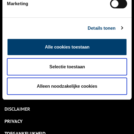
NIEUWS
Marketing
KALENDER
THEMA’S
Details tonen
ACTIVITEITEN
Alle cookies toestaan
VIDEO’S
Selectie toestaan
OVER ONS
CONTACT
Alleen noodzakelijke cookies
NIEUWSBRIEF
DISCLAIMER
PRIVACY
TOEGANKELIJKHEID