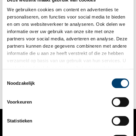
We gebruiken cookies om content en advertenties te
personaliseren, om functies voor social media te bieden
en om ons websiteverkeer te analyseren. Ook delen we
informatie over uw gebruik van onze site met onze
partners voor social media, adverteren en analyse. Deze
partners kunnen deze gegevens combineren met andere
Bakker van de Huizer speculaas
informatie die u aan ze heeft verstrekt of die ze hebben
In de wijde omgeving zijn ze bekend, de ‘Huizermannetjes’.
verzameld op basis van uw gebruik van hun services. U
Deze speculaaskoeken werden in diverse maten verkocht,
gaat akkoord met de cookies en het
privacystatement
twintig, zestien, twaalf en acht in een pond. Vroeger kregen de
Huizer kinderen de avond voor kerst een ‘vurrël’ (vier koeken
als u onze website blijft gebruiken.
Toestemmingsselectie
in een pond) die op kerstmorgen als ontbijt werd gegeten.
Noodzakelijk
Voorkeuren
Statistieken
VERHALEN