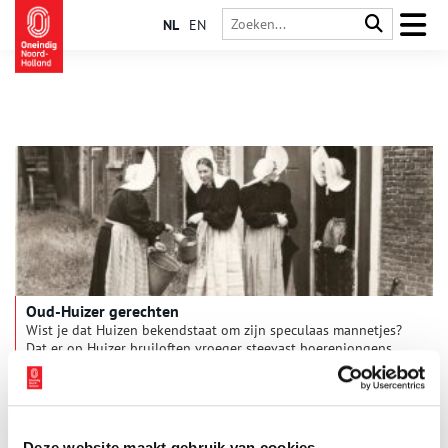
NL
EN
Oud-Huizer gerechten
Wist je dat Huizen bekendstaat om zijn speculaas mannetjes?
Dat er op Huizer bruiloften vroeger steevast boerenjongens
werden gegeten? En heb je wel eens gehoord van een
‘broeder’? Lees hier de geschiedenis en recepten van deze
smakelijke streekgerechten.
Deze website maakt gebruik van cookies