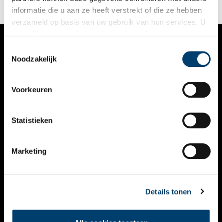
informatie die u aan ze heeft verstrekt of die ze hebben
verzameld op basis van uw gebruik van hun services. U
gaat akkoord met de cookies en het
privacystatement
als u onze website blijft gebruiken.
Toestemmingsselectie
VERHALEN
Noodzakelijk
NIEUWS
Voorkeuren
KALENDER
THEMA’S
Statistieken
ACTIVITEITEN
Marketing
VIDEO’S
OVER ONS
Details tonen
CONTACT