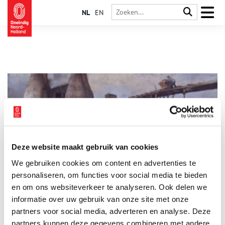
NL
EN
Deze website maakt gebruik van cookies
De Kalkovens: haard van de Huizer haven
We gebruiken cookies om content en advertenties te
De Gooise havenstad Huizen telt één provinciaal monument:
de Kalkovens. Als oudste industrie van Huizen vormen de vier
personaliseren, om functies voor social media te bieden
torens nog altijd een karakteristiek gezicht aan de haven. Niet
en om ons websiteverkeer te analyseren. Ook delen we
voor niets is de voormalige schelpkalkfabriek nu een gewilde
informatie over uw gebruik van onze site met onze
evenementenlocatie. Maar wat werd hier vroeger precies
gemaakt en waarom was deze industrie zo belangrijk voor
partners voor social media, adverteren en analyse. Deze
Huizen?
partners kunnen deze gegevens combineren met andere