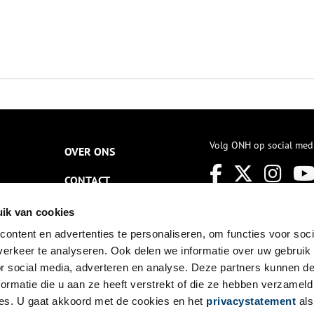
Volg ONH op social med
OVER ONS
CONTACT
NIEUWSBRIEF
ik van cookies
ontent en advertenties te personaliseren, om functies voor soci
DISCLAIMER
erkeer te analyseren. Ook delen we informatie over uw gebruik
PRIVACY
or social media, adverteren en analyse. Deze partners kunnen 
ormatie die u aan ze heeft verstrekt of die ze hebben verzameld
TOEGANKELIJKHEID
es. U gaat akkoord met de cookies en het
privacystatement
als