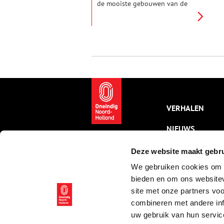
de mooiste gebouwen van de
Amsterdamse School. Hier zijn
drie blokken ontworpen door
de inspirator van de
Amsterdamse School, architect
Michel de Klerk. Het rood-
oranje blok staat bekend als
Het Schip en is één van de
hoogtepunten van de
Amsterdamse School.
VERHALEN
NIEUWS
KALENDER
Deze website maakt gebru
We gebruiken cookies om c
THEMA’S
bieden en om ons websitev
ACTIVITEITEN
site met onze partners vo
combineren met andere inf
VIDEO’S
uw gebruik van hun servic