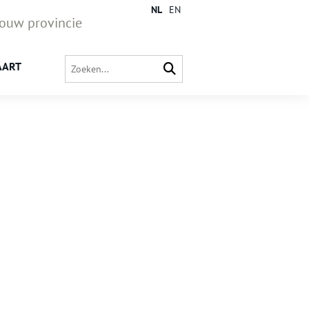
NL
EN
jouw provincie
AART