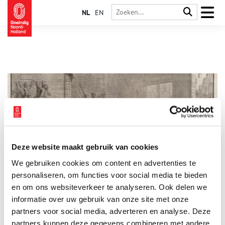
NL
EN
Deze website maakt gebruik van cookies
Het Spaanse Huis in Naarden
We gebruiken cookies om content en advertenties te
Het Spaanse Huis heeft heel wat oorlogen meegemaakt. Met
het rampjaar 1572 waarbij honderden Naarders door Spaanse
personaliseren, om functies voor social media te bieden
soldaten werden gedood als dieptepunt. Een van de
en om ons websiteverkeer te analyseren. Ook delen we
gevelstenen herinnert daar nog aan.
informatie over uw gebruik van onze site met onze
partners voor social media, adverteren en analyse. Deze
partners kunnen deze gegevens combineren met andere