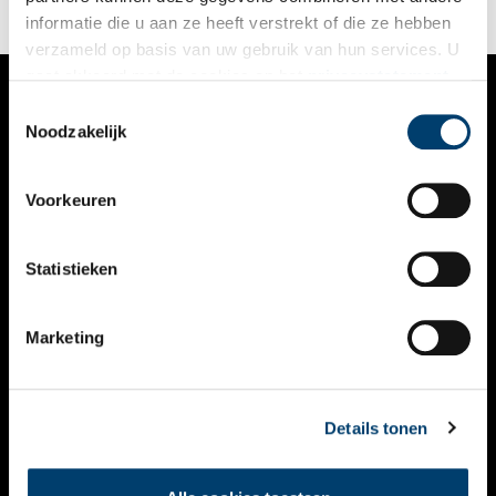
informatie die u aan ze heeft verstrekt of die ze hebben
verzameld op basis van uw gebruik van hun services. U
gaat akkoord met de cookies en het
privacystatement
als u onze website blijft gebruiken.
Toestemmingsselectie
VERHALEN
Noodzakelijk
NIEUWS
Voorkeuren
KALENDER
THEMA’S
Statistieken
ACTIVITEITEN
Marketing
VIDEO’S
OVER ONS
Details tonen
CONTACT