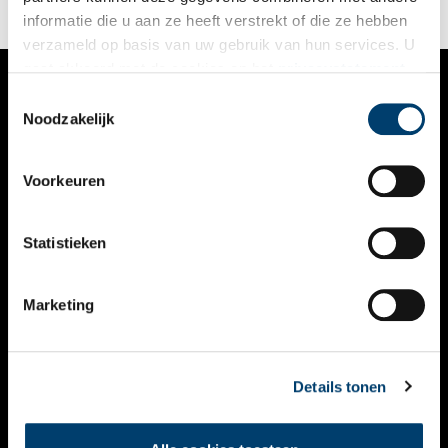
informatie die u aan ze heeft verstrekt of die ze hebben
verzameld op basis van uw gebruik van hun services. U
gaat akkoord met de cookies en het
privacystatement
als u onze website blijft gebruiken.
Toestemmingsselectie
VERHALEN
Noodzakelijk
NIEUWS
Voorkeuren
KALENDER
THEMA’S
Statistieken
ACTIVITEITEN
Marketing
VIDEO’S
OVER ONS
Details tonen
CONTACT