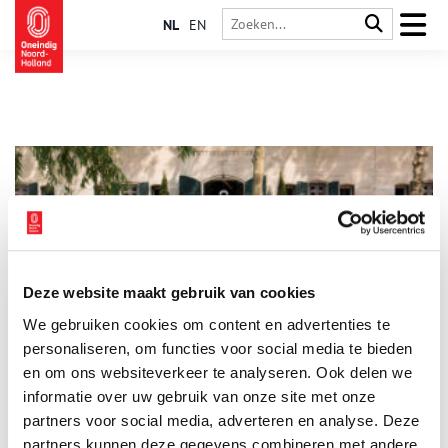
NL
EN
Deze website maakt gebruik van cookies
Noord-Hollandse sauna’s moeten véél geduld hebben
We gebruiken cookies om content en advertenties te
Het ziet ernaar uit dat de Noord-Hollandse sauna’s nog even
geduld moeten hebben voordat ze de stoom- en zweetruimtes
personaliseren, om functies voor social media te bieden
weer kunnen opwarmen. Tijd dus voor een historisch
en om ons websiteverkeer te analyseren. Ook delen we
overzicht.
informatie over uw gebruik van onze site met onze
partners voor social media, adverteren en analyse. Deze
partners kunnen deze gegevens combineren met andere