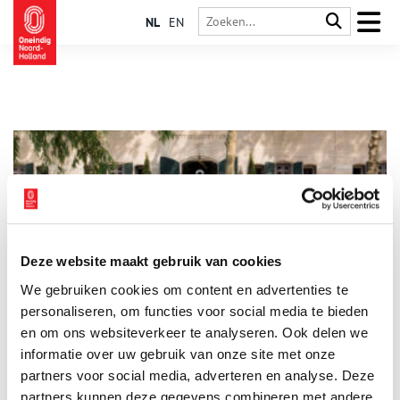
NL
EN
Deze website maakt gebruik van cookies
Noord-Hollandse sauna’s moeten véél geduld hebben
We gebruiken cookies om content en advertenties te
Het ziet ernaar uit dat de Noord-Hollandse sauna’s nog even
geduld moeten hebben voordat ze de stoom- en zweetruimtes
personaliseren, om functies voor social media te bieden
weer kunnen opwarmen. Tijd dus voor een historisch
en om ons websiteverkeer te analyseren. Ook delen we
overzicht.
informatie over uw gebruik van onze site met onze
partners voor social media, adverteren en analyse. Deze
partners kunnen deze gegevens combineren met andere