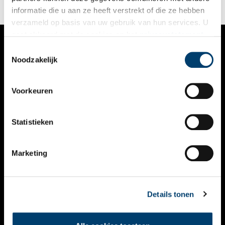
informatie die u aan ze heeft verstrekt of die ze hebben
verzameld op basis van uw gebruik van hun services. U
gaat akkoord met de cookies en het
privacystatement
als u onze website blijft gebruiken.
Toestemmingsselectie
VERHALEN
Noodzakelijk
NIEUWS
Voorkeuren
KALENDER
THEMA’S
Statistieken
ACTIVITEITEN
Marketing
VIDEO’S
OVER ONS
Details tonen
CONTACT