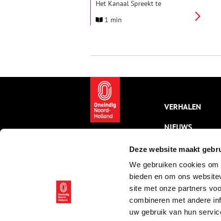
Het Kanaal Spreekt te
verkrijgen bij Bibliotheek
1 min
Alkmaar Centrum. In dit project
van Schouten en Van Heugten is
het 200 jaar oude
Noordhollandse Kanaal de gids
naar een mogelijke toekomst.
VERHALEN
NIEUWS
KALENDER
Deze website maakt gebru
We gebruiken cookies om c
THEMA’S
bieden en om ons websitev
ACTIVITEITEN
site met onze partners vo
combineren met andere inf
VIDEO’S
uw gebruik van hun servic