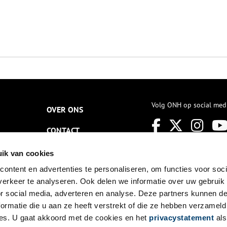
Volg ONH op social med
OVER ONS
CONTACT
NIEUWSBRIEF
ik van cookies
ontent en advertenties te personaliseren, om functies voor soci
DISCLAIMER
erkeer te analyseren. Ook delen we informatie over uw gebruik
PRIVACY
or social media, adverteren en analyse. Deze partners kunnen 
ormatie die u aan ze heeft verstrekt of die ze hebben verzameld
TOEGANKELIJKHEID
es. U gaat akkoord met de cookies en het
privacystatement
als