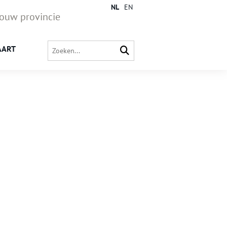
NL
EN
jouw provincie
AART