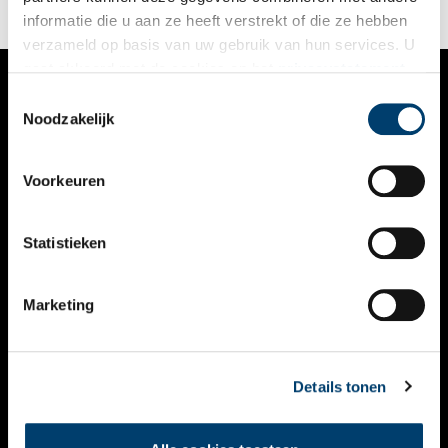
informatie die u aan ze heeft verstrekt of die ze hebben
verzameld op basis van uw gebruik van hun services. U
gaat akkoord met de cookies en het
privacystatement
als u onze website blijft gebruiken.
Toestemmingsselectie
VERHALEN
Noodzakelijk
NIEUWS
Voorkeuren
KALENDER
THEMA’S
Statistieken
ACTIVITEITEN
Marketing
VIDEO’S
OVER ONS
Details tonen
CONTACT