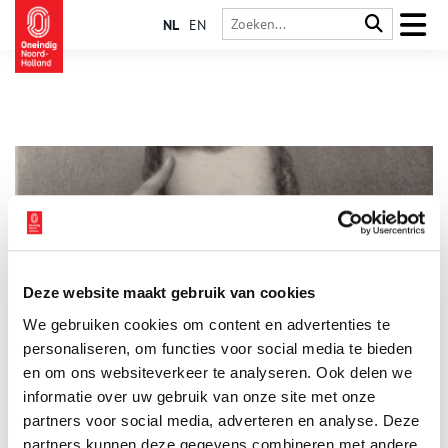
NL
EN
Deze website maakt gebruik van cookies
Zaanse Pieter kreeg een vis naar zich vernoemd
We gebruiken cookies om content en advertenties te
Je zal maar de zoon van een Zaanse zeilmaker zijn en een
tropische vis naar je vernoemd krijgen. Het overkwam Pieter
personaliseren, om functies voor social media te bieden
Bleeker (1819-1878). Zijn levensverhaal leest als een
en om ons websiteverkeer te analyseren. Ook delen we
spannend boek. Hoe kwam deze Zaanse jongen in het Indische
informatie over uw gebruik van onze site met onze
leger terecht? Waarom kreeg hij meermalen een eredoctoraat?
En waarom noemden apothekers een drankje naar hem?
partners voor social media, adverteren en analyse. Deze
partners kunnen deze gegevens combineren met andere