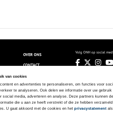
Volg ONH op social med
OVER ONS
CONTACT
NIEUWSBRIEF
ik van cookies
ontent en advertenties te personaliseren, om functies voor soci
DISCLAIMER
erkeer te analyseren. Ook delen we informatie over uw gebruik
PRIVACY
or social media, adverteren en analyse. Deze partners kunnen 
ormatie die u aan ze heeft verstrekt of die ze hebben verzameld
TOEGANKELIJKHEID
es. U gaat akkoord met de cookies en het
privacystatement
als