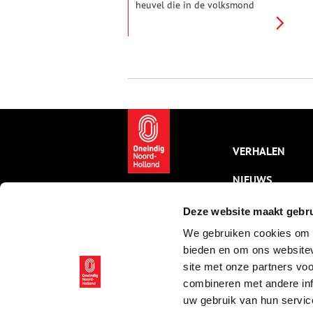
heuvel die in de volksmond
Sommeltjesberg werd genoemd.
De plaatselijke bevolking was
ervan overtuigd dat er in de
heuvel Sommeltjes woonden,
een soort geesten of
aardmannetjes. Deze
Sommeltjes dansten in het
maanlicht op de berg. Daar
maakte men elkaar graag bang
mee. De Sommeltjes stalen ook
metalen voorwerpen en
VERHALEN
verstopten die in de berg.
NIEUWS
KALENDER
Deze website maakt gebru
We gebruiken cookies om c
THEMA’S
bieden en om ons websitev
ACTIVITEITEN
site met onze partners vo
combineren met andere inf
VIDEO’S
uw gebruik van hun servic