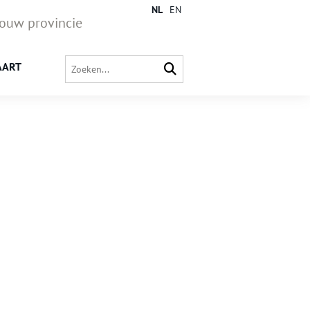
NL
EN
jouw provincie
AART