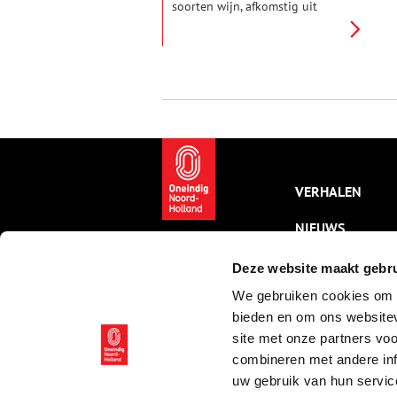
soorten wijn, afkomstig uit
landen van over de hele wereld.
Dit uitgebreide assortiment
hebben we te danken aan onze
eeuwenlange omgang met wijn.
Onze liefde voor de
alcoholische druivendrank is
diepgeworteld en terug te
leiden naar de Romeinse tijd.
Om aan de grote vraag te
voldoen ontstond er in de
zeventiende eeuw een
VERHALEN
bloeiende handel in wijn. De
maand oktober stond beter
NIEUWS
bekend als de ‘wijnmaand’. Een
perfect moment dus om in dit
smakelijke verleden te duiken.
KALENDER
Deze website maakt gebru
We gebruiken cookies om c
THEMA’S
bieden en om ons websitev
ACTIVITEITEN
site met onze partners vo
combineren met andere inf
VIDEO’S
uw gebruik van hun servic