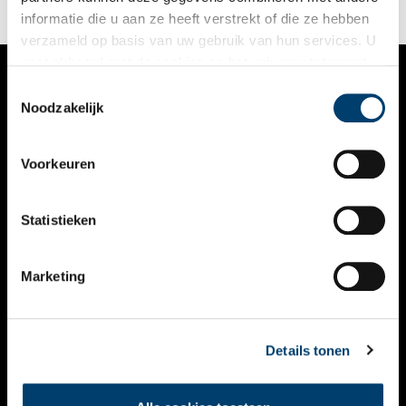
informatie die u aan ze heeft verstrekt of die ze hebben
verzameld op basis van uw gebruik van hun services. U
gaat akkoord met de cookies en het
privacystatement
als u onze website blijft gebruiken.
Toestemmingsselectie
VERHALEN
Noodzakelijk
NIEUWS
Voorkeuren
KALENDER
THEMA’S
Statistieken
ACTIVITEITEN
Marketing
VIDEO’S
OVER ONS
Details tonen
CONTACT