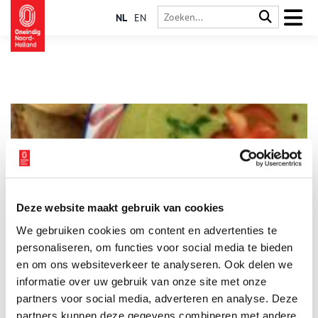
NL
EN
Deze website maakt gebruik van cookies
Snert soep
We gebruiken cookies om content en advertenties te
Het wordt steeds kouder buiten, de laatste blaadjes dwarrelen
naar beneden en het regent en waait hard. Wat is er dan
personaliseren, om functies voor social media te bieden
lekkerder om thuis te komen bij een warme kom erwtensoep
en om ons websiteverkeer te analyseren. Ook delen we
met rookworst. Maar wat is het geheim van deze oer-hollandse
informatie over uw gebruik van onze site met onze
winterkost?
partners voor social media, adverteren en analyse. Deze
partners kunnen deze gegevens combineren met andere