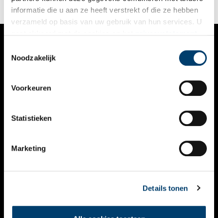
informatie die u aan ze heeft verstrekt of die ze hebben
verzameld op basis van uw gebruik van hun services. U
gaat akkoord met de cookies en het
privacystatement
als u onze website blijft gebruiken.
Toestemmingsselectie
VERHALEN
Noodzakelijk
NIEUWS
Voorkeuren
KALENDER
THEMA’S
Statistieken
ACTIVITEITEN
Marketing
VIDEO’S
OVER ONS
Details tonen
CONTACT