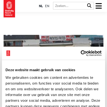
NL
EN
Deze website maakt gebruik van cookies
Hoe de pomme de terre frites in Noord-Holland kwamen
We gebruiken cookies om content en advertenties te
Zeg je nou patat of friet? En waar en wanneer werd het eerste
frietje in Noord-Holland gegeten? De geschiedenis van de
personaliseren, om functies voor social media te bieden
gefrituurde aardappelstaafjes is vandaag de dag nog steeds in
en om ons websiteverkeer te analyseren. Ook delen we
frituurnevelen gehuld.
informatie over uw gebruik van onze site met onze
partners voor social media, adverteren en analyse. Deze
partners kunnen deze gegevens combineren met andere