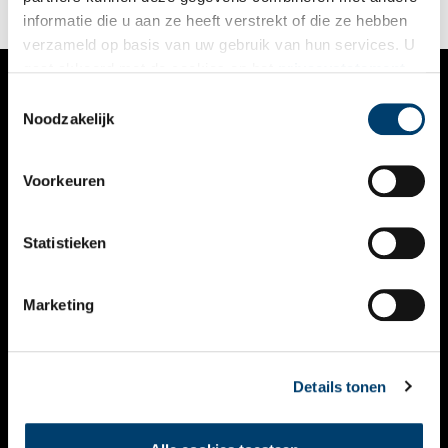
informatie die u aan ze heeft verstrekt of die ze hebben
verzameld op basis van uw gebruik van hun services. U
gaat akkoord met de cookies en het
privacystatement
als u onze website blijft gebruiken.
Toestemmingsselectie
VERHALEN
Noodzakelijk
NIEUWS
Voorkeuren
KALENDER
THEMA’S
Statistieken
ACTIVITEITEN
Marketing
VIDEO’S
OVER ONS
Details tonen
CONTACT