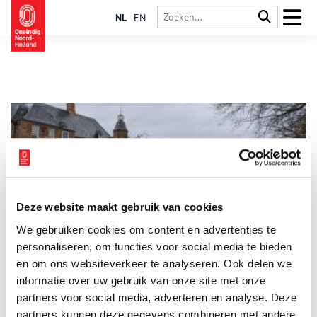
NL
EN
Deze website maakt gebruik van cookies
Slot Zuylen: Amsterdams ontwerp aan de Utrechtse Vecht
We gebruiken cookies om content en advertenties te
Het buitenplaatsenlandschap langs de Vecht begint bij Slot
Zuylen. Hoewel het kasteel een echte Utrechtse geschiedenis
personaliseren, om functies voor social media te bieden
heeft, is het ontworpen door een Amsterdamse architect. Elke
en om ons websiteverkeer te analyseren. Ook delen we
volgende generatie bewoners paste de inrichting vervolgens
informatie over uw gebruik van onze site met onze
naar eigen smaak aan.
partners voor social media, adverteren en analyse. Deze
partners kunnen deze gegevens combineren met andere