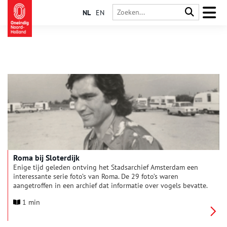
NL
EN
Roma bij Sloterdijk
Enige tijd geleden ontving het Stadsarchief Amsterdam een
interessante serie foto’s van Roma. De 29 foto’s waren
aangetroffen in een archief dat informatie over vogels bevatte.
De reden was dat ze waren gemaakt door de vogelliefhebber
1 min
Jaap Taapken (1925-2001). Hij was jarenlang hoofdredacteur
van het vogeltijdschrift Het Vogeljaar.