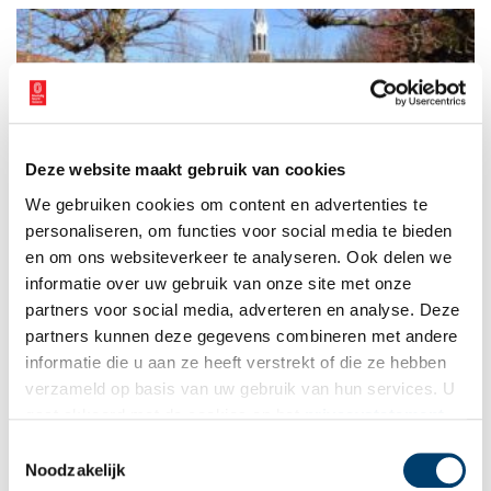
Deze website maakt gebruik van cookies
Mijn plek: Sloten – het oudste dorp van Amsterdam
We gebruiken cookies om content en advertenties te
Welke plaats vind jij het meest kenmerkend voor Noord-
Holland? Fred van de Water neemt ons mee naar Sloten,
personaliseren, om functies voor social media te bieden
inmiddels opgeslokt door Amsterdam. Vanuit gemeente Sloten
en om ons websiteverkeer te analyseren. Ook delen we
stoomden in 1839 de eerste treinen in ons land. Tuinders uit
informatie over uw gebruik van onze site met onze
Sloten bezorgden Amsterdammers hun verse groenten. Door
Sloten liepen pelgrims over de ‘heilige weg’, vanwege het
partners voor social media, adverteren en analyse. Deze
Mirakel. De keizer kwam in 1489 in dit dorp. Op naar dit
partners kunnen deze gegevens combineren met andere
onbekende Sloten!
informatie die u aan ze heeft verstrekt of die ze hebben
verzameld op basis van uw gebruik van hun services. U
gaat akkoord met de cookies en het
privacystatement
als u onze website blijft gebruiken.
Toestemmingsselectie
Noodzakelijk