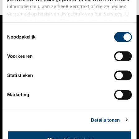
informatie die u aan ze heeft verstrekt of die ze hebben
verzameld op basis van uw gebruik van hun services. U
gaat akkoord met de cookies en het
privacystatement
als u onze website blijft gebruiken.
Toestemmingsselectie
VERHALEN
Noodzakelijk
NIEUWS
Voorkeuren
KALENDER
THEMA’S
Statistieken
ACTIVITEITEN
Marketing
VIDEO’S
OVER ONS
Details tonen
CONTACT