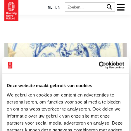
NL
EN
Deze website maakt gebruik van cookies
Vondst van de maand: waterrijke wandtegel
We gebruiken cookies om content en advertenties te
Elke maand presenteert Huis van Hilde, het
archeologiecentrum van de provincie Noord-Holland, de
personaliseren, om functies voor social media te bieden
vondst van de maand. Daar krijgen deze bijzondere
en om ons websiteverkeer te analyseren. Ook delen we
bodemvondsten een eigen vitrine, op Oneindig Noord-Holland
informatie over uw gebruik van onze site met onze
worden ze met een verhaal in het zonnetje gezet. Deze maand
staan de opgravingen uit het duingebied van PWN centraal.
partners voor social media, adverteren en analyse. Deze
partners kunnen deze gegevens combineren met andere