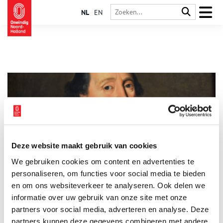
NL
EN
Deze website maakt gebruik van cookies
Adriaan Pauw, de beroemdste forens van Heemstede
We gebruiken cookies om content en advertenties te
In 2020 staan Heemstede en Bennebroek in het teken van
Adriaan Pauw, wellicht de grootste Heemstedenaar aller tijden.
personaliseren, om functies voor social media te bieden
Het is dit jaar vierhonderd jaar geleden dat deze Amsterdamse
en om ons websiteverkeer te analyseren. Ook delen we
koopman de heerlijkheid Heemstede kocht.
informatie over uw gebruik van onze site met onze
partners voor social media, adverteren en analyse. Deze
partners kunnen deze gegevens combineren met andere