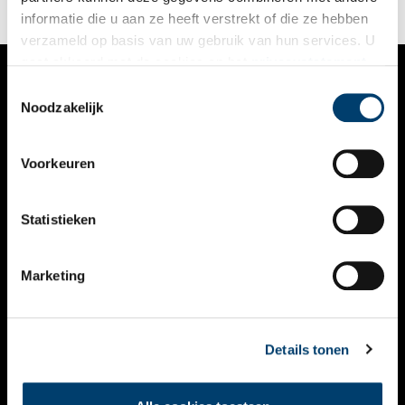
informatie die u aan ze heeft verstrekt of die ze hebben
verzameld op basis van uw gebruik van hun services. U
gaat akkoord met de cookies en het
privacystatement
als u onze website blijft gebruiken.
Toestemmingsselectie
VERHALEN
Noodzakelijk
NIEUWS
Voorkeuren
KALENDER
THEMA’S
Statistieken
ACTIVITEITEN
Marketing
VIDEO’S
OVER ONS
Details tonen
CONTACT