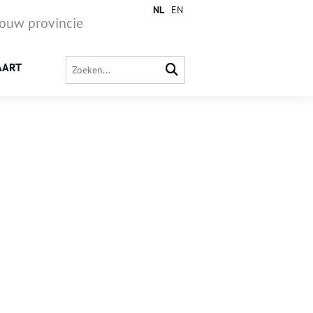
NL
EN
jouw provincie
AART