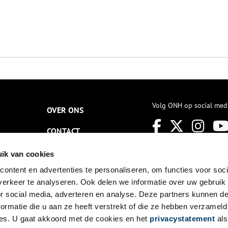
Volg ONH op social med
OVER ONS
CONTACT
NIEUWSBRIEF
ik van cookies
ontent en advertenties te personaliseren, om functies voor soci
DISCLAIMER
erkeer te analyseren. Ook delen we informatie over uw gebruik
PRIVACY
or social media, adverteren en analyse. Deze partners kunnen 
ormatie die u aan ze heeft verstrekt of die ze hebben verzameld
TOEGANKELIJKHEID
es. U gaat akkoord met de cookies en het
privacystatement
als