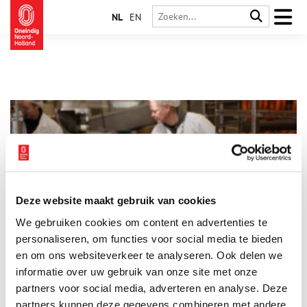
NL
EN
Deze website maakt gebruik van cookies
Of je worst lust
We gebruiken cookies om content en advertenties te
Pas vanaf de tweede helft van de zeventiende eeuw werd een
slager pas een slager genoemd. Daarvoor werd ‘degene die
personaliseren, om functies voor social media te bieden
geslachte dieren in verkoopbare stukken hakt’ een
en om ons websiteverkeer te analyseren. Ook delen we
vleeshouwer genoemd. Noord-Hollandse slager Ben van den
informatie over uw gebruik van onze site met onze
Berg vertelt over dit eeuwen oude beroep. Postma Vleeswaren
is gevestigd in Haarlem en werd begin dit jaar uitgeroepen tot
partners voor social media, adverteren en analyse. Deze
landskampioen ‘Worstmakerij van het jaar 2020’. De slagerij is
partners kunnen deze gegevens combineren met andere