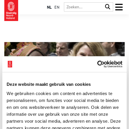
NL
EN
Deze website maakt gebruik van cookies
Keti Koti: zes verhalen over vrijheid
We gebruiken cookies om content en advertenties te
Op 1 juli vieren we Keti Koti: de afschaffing van de trans-
Atlantische slavernij in het Koninkrijk der Nederlanden. In heel
personaliseren, om functies voor social media te bieden
Noord-Holland vinden op deze dag herdenkingen en vieringen
en om ons websiteverkeer te analyseren. Ook delen we
plaats, onder meer in Haarlem, Alkmaar en de Zaanstreek. De
informatie over uw gebruik van onze site met onze
6 min
provincie Noord-Holland plaatst elk jaar haar Spiegelboom op
het Museumplein in Amsterdam, om samen het gesprek aan te
partners voor social media, adverteren en analyse. Deze
gaan over het slavernijverleden. Wij hebben zes bijzondere
partners kunnen deze gegevens combineren met andere