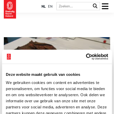
NL
EN
Deze website maakt gebruik van cookies
Tex­tiel­schat uit zee
We gebruiken cookies om content en advertenties te
Een unieke archeologische vondst van zeventiende-eeuwse
zijden kledingstukken en fragmenten uit een scheepswrak bij
personaliseren, om functies voor social media te bieden
Texel was in 2014 wereldnieuws. Waarschijnlijk was de kist vol
en om ons websiteverkeer te analyseren. Ook delen we
textiel eigendom van een zeer welgestelde dame, vermoedelijk
informatie over uw gebruik van onze site met onze
uit de kringen van het Engelse hof. In de jaren erna werd er
onderzoek gedaan door textielrestauratoren Sjoukje Telleman
partners voor social media, adverteren en analyse. Deze
en Marijke de Bruijne.
partners kunnen deze gegevens combineren met andere