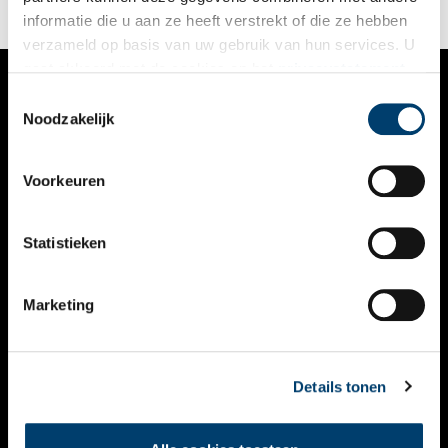
informatie die u aan ze heeft verstrekt of die ze hebben
verzameld op basis van uw gebruik van hun services. U
gaat akkoord met de cookies en het
privacystatement
als u onze website blijft gebruiken.
Toestemmingsselectie
VERHALEN
Noodzakelijk
NIEUWS
Voorkeuren
KALENDER
THEMA’S
Statistieken
ACTIVITEITEN
Marketing
VIDEO’S
OVER ONS
Details tonen
CONTACT