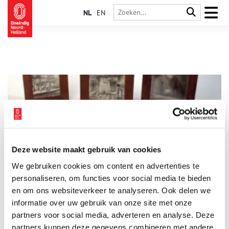
NL
EN
Deze website maakt gebruik van cookies
Sjako, de Robin Hood van Amsterdam
We gebruiken cookies om content en advertenties te
Een van de grootste mythes van Amsterdam gaat over Sjako,
een haast ongrijpbare meesterdief die met zijn ‘zwarte bende’
personaliseren, om functies voor social media te bieden
overal in het land toesloeg. Hij werd in 1690 als Jacob Frederik
en om ons websiteverkeer te analyseren. Ook delen we
Muller in Hamburg geboren en woonde daarna in het
informatie over uw gebruik van onze site met onze
zogenaamde Fort van Sjako op de Elandsgracht.
partners voor social media, adverteren en analyse. Deze
partners kunnen deze gegevens combineren met andere