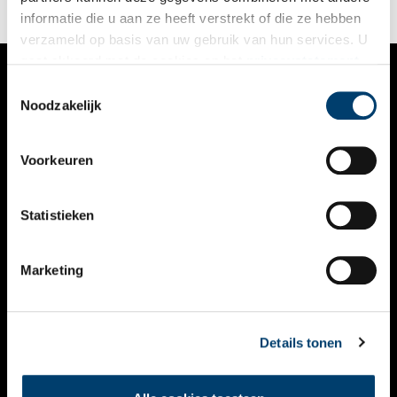
informatie die u aan ze heeft verstrekt of die ze hebben
verzameld op basis van uw gebruik van hun services. U
gaat akkoord met de cookies en het
privacystatement
als u onze website blijft gebruiken.
Toestemmingsselectie
VERHALEN
Noodzakelijk
NIEUWS
Voorkeuren
KALENDER
THEMA’S
Statistieken
ACTIVITEITEN
Marketing
VIDEO’S
OVER ONS
Details tonen
CONTACT